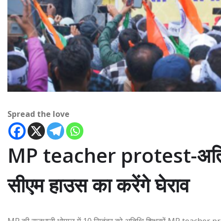
Spread the love
MP teacher protest-अतिथि 
सीएम हाउस का करेंगे घेराव
MP की राजधानी भोपाल में 10 सितंबर को अतिथि शिक्षकों MP teacher pro