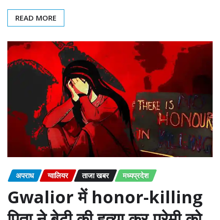
READ MORE
अपराध
ग्वालियर
ताजा खबर
मध्यप्रदेश
Gwalior में honor-killing
पिता ने बेटी की हत्या कर,प्रेमी को