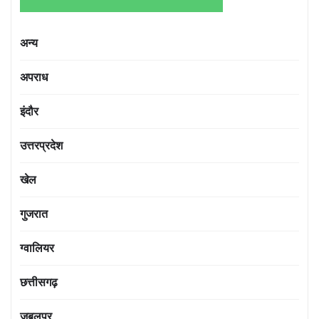
अन्य
अपराध
इंदौर
उत्तरप्रदेश
खेल
गुजरात
ग्वालियर
छत्तीसगढ़
जबलपुर