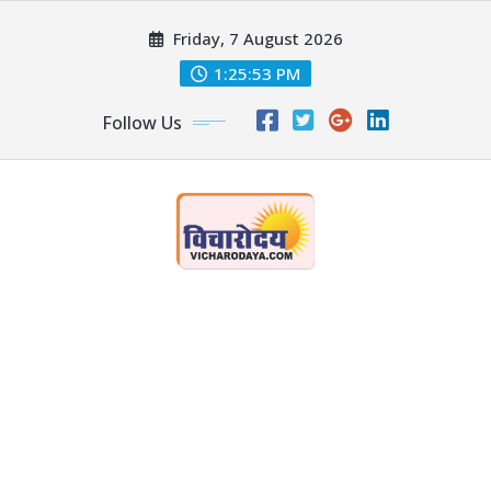
Skip
Friday, 7 August 2026
to
content
1:25:54 PM
Follow Us