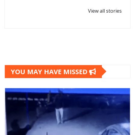
घर-घर पधारें गणपत्ती
कोबरा सांप कितनी दूर
बप्पा,गणेश
से इंसान को देख लेता
View all stories
चतुर्थी-2024
है?
YOU MAY HAVE MISSED