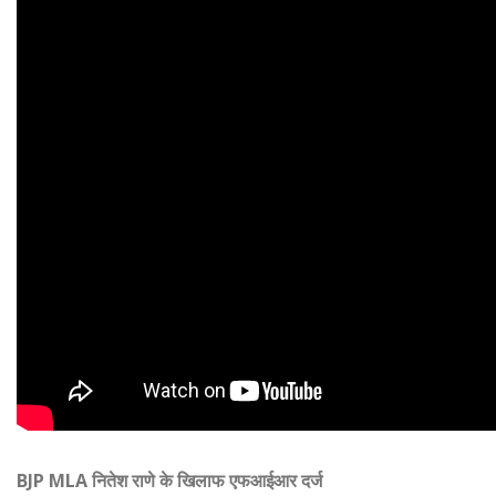
BJP MLA नितेश राणे के खिलाफ एफआईआर दर्ज