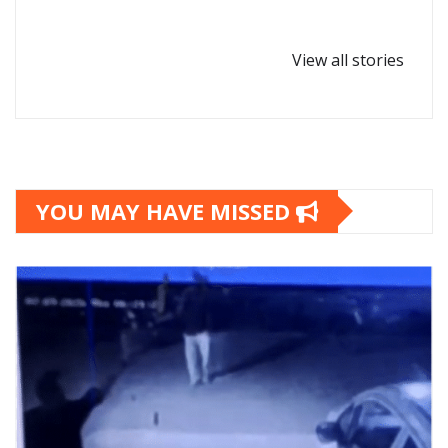
घर-घर पधारें गणपत्ती
कोबरा सांप कितनी दूर
बप्पा,गणेश
से इंसान को देख लेता
View all stories
चतुर्थी-2024
है?
YOU MAY HAVE MISSED