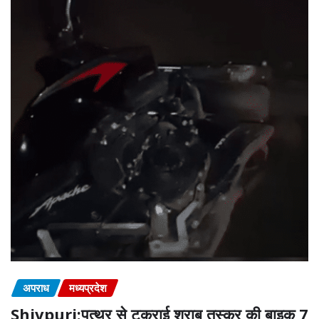
अपराध
मध्यप्रदेश
Shivpuri:पत्थर से टकराई शराब तस्कर की बाइक,7