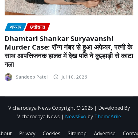
अपराध
छत्तीसगढ़
Dhamtari Shankar Suryavanshi
Murder Case: रॉन्ग नंबर से हुआ अफेयर, पत्नी के
साथ आपत्तिजनक हालत में देख पति ने कुल्हाड़ी से काटा
गला
Sandeep Patel
Jul 10, 2026
Vicharodaya News Copyright © 2025 | Developed By
Vicharodaya News
|
NewsExo
by
ThemeArile
About
Privacy
Cockies
Sitemap
Advertise
Conta