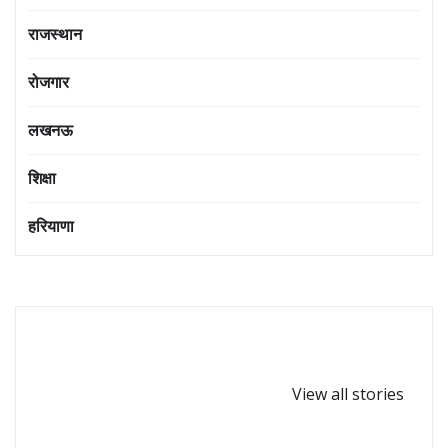
राजस्थान
रोजगार
लखनऊ
शिक्षा
हरियाणा
घर-घर पधारें गणपत्ती
कोबरा सांप कितनी दूर
बप्पा,गणेश
से इंसान को देख लेता
View all stories
चतुर्थी-2024
है?