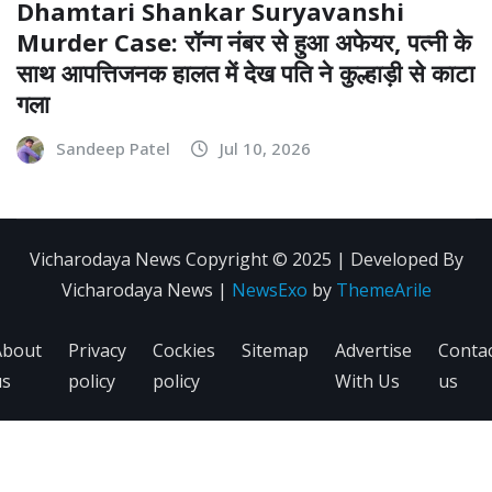
Dhamtari Shankar Suryavanshi
Murder Case: रॉन्ग नंबर से हुआ अफेयर, पत्नी के
साथ आपत्तिजनक हालत में देख पति ने कुल्हाड़ी से काटा
गला
Sandeep Patel
Jul 10, 2026
Vicharodaya News Copyright © 2025 | Developed By
Vicharodaya News
|
NewsExo
by
ThemeArile
About
Privacy
Cockies
Sitemap
Advertise
Conta
us
policy
policy
With Us
us