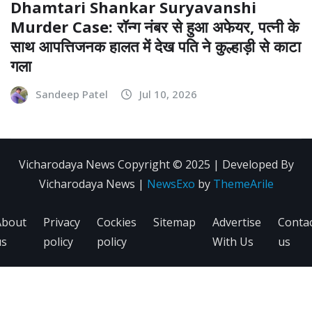
Dhamtari Shankar Suryavanshi
Murder Case: रॉन्ग नंबर से हुआ अफेयर, पत्नी के
साथ आपत्तिजनक हालत में देख पति ने कुल्हाड़ी से काटा
गला
Sandeep Patel
Jul 10, 2026
Vicharodaya News Copyright © 2025 | Developed By
Vicharodaya News
|
NewsExo
by
ThemeArile
About
Privacy
Cockies
Sitemap
Advertise
Conta
us
policy
policy
With Us
us