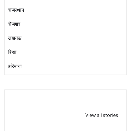
राजस्थान
रोजगार
लखनऊ
शिक्षा
हरियाणा
घर-घर पधारें गणपत्ती
कोबरा सांप कितनी दूर
बप्पा,गणेश
से इंसान को देख लेता
View all stories
चतुर्थी-2024
है?