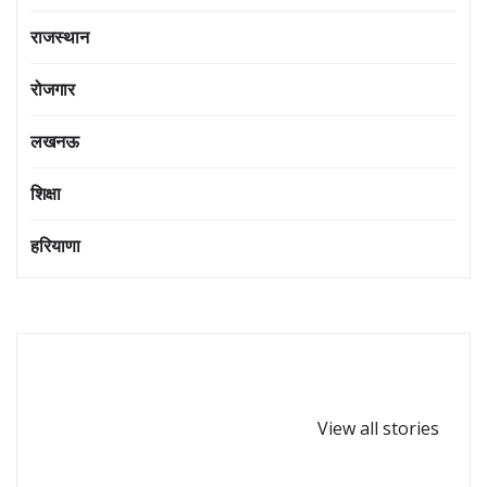
राजस्थान
रोजगार
लखनऊ
शिक्षा
हरियाणा
घर-घर पधारें गणपत्ती
कोबरा सांप कितनी दूर
बप्पा,गणेश
से इंसान को देख लेता
View all stories
चतुर्थी-2024
है?