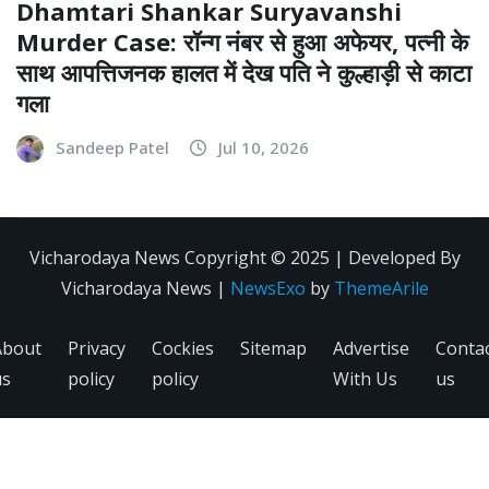
Dhamtari Shankar Suryavanshi
Murder Case: रॉन्ग नंबर से हुआ अफेयर, पत्नी के
साथ आपत्तिजनक हालत में देख पति ने कुल्हाड़ी से काटा
गला
Sandeep Patel
Jul 10, 2026
Vicharodaya News Copyright © 2025 | Developed By
Vicharodaya News
|
NewsExo
by
ThemeArile
About
Privacy
Cockies
Sitemap
Advertise
Conta
us
policy
policy
With Us
us