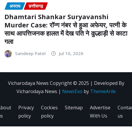
अपराध
छत्तीसगढ़
Dhamtari Shankar Suryavanshi
Murder Case: रॉन्ग नंबर से हुआ अफेयर, पत्नी के
साथ आपत्तिजनक हालत में देख पति ने कुल्हाड़ी से काटा
गला
Sandeep Patel
Jul 10, 2026
Vicharodaya News Copyright © 2025 | Developed By
Vicharodaya News
|
NewsExo
by
ThemeArile
About
Privacy
Cockies
Sitemap
Advertise
Conta
us
policy
policy
With Us
us