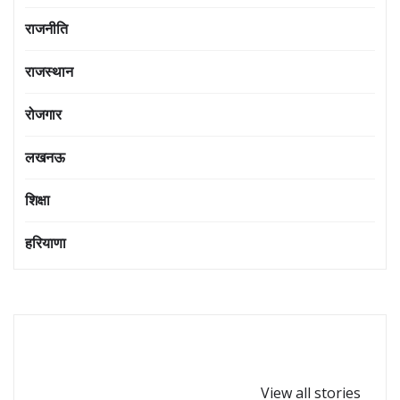
राजनीति
राजस्थान
रोजगार
लखनऊ
शिक्षा
हरियाणा
घर-घर पधारें गणपत्ती
कोबरा सांप कितनी दूर
बप्पा,गणेश
से इंसान को देख लेता
View all stories